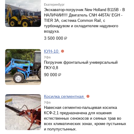
Екатеринбург
Экскаватор-погрузчик New Holland B115B - В
НАЛИЧИИ!!!! Двигатель CNH 445TA/ EGH -
TIER 3A, система Common Rail, с
турбонадувом и охладителем надувного
воздуха.
3 500 000
р.
КУН-10
Уфа
Погрузчик фронтальный универсальный
ПКУ-0,8
90 000
р.
Косилка сегментная
Уфа
Навесная сегментно-пальцевая косилка
КСФ-2,1 предназначена для кошения
естественных сенокосов и сеяных трав во
всех климатических зонах, кроме пустынных
и полупустынных.