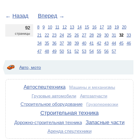
←
Назад
Вперед
→
8
9
10
11
12
13
14
15
16
17
18
19
20
92
страницы
21
22
23
24
25
26
27
28
29
30
31
32
33
34
35
36
37
38
39
40
41
42
43
44
45
46
47
48
49
50
51
52
53
54
55
56
57
Авто, мото
Автоспецтехника
Машины и механизмы
Грузовые автомобили
Автозапчасти
Строительное оборудование
Грузоперевозки
Строительная техника
Запасные части
Дорожно-строительная техника
Аренда спецтехники