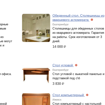
Обеденный стол. Столешницы из
кварцевого агломерата
ерные
Екатеринбург
амым
Столешницы для обеденных столов
из кварцевого агломерата. Гарантия
 из
на работы. Срок изготовления от 3
ые могут
дней.
к и
14 000
р.
Стол угловой
Екатеринбург
и офиса.
Стол угловой с выкатной панелью и
подставкой под с\б
3 830
р.
Стол компьютерный
Ижевск
оеной
Стол компьютерный с настольной