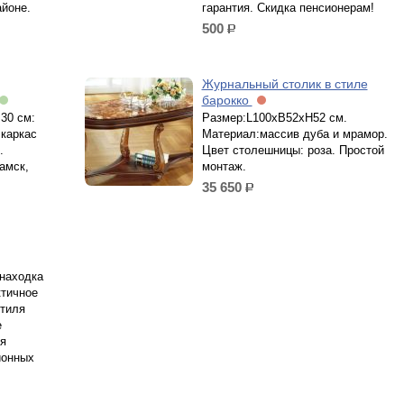
айоне.
гарантия. Скидка пенсионерам!
500
р.
Журнальный столик в стиле
барокко
30 см:
Размер:L100xB52xH52 см.
 каркас
Материал:массив дуба и мрамор.
.
Цвет столешницы: роза. Простой
амск,
монтаж.
35 650
р.
 находка
ктичное
стиля
е
я
ионных