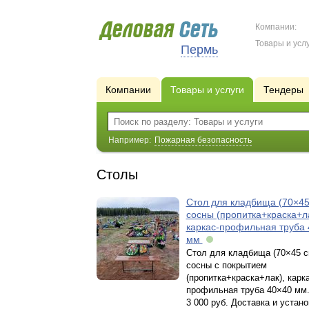
Компании:
Товары и услу
Пермь
Компании
Товары и услуги
Тендеры
Например:
Пожарная безопасность
Столы
Стол для кладбища (70×45
сосны (пропитка+краска+ла
каркас-профильная труба
мм
Стол для кладбища (70×45 с
сосны с покрытием
(пропитка+краска+лак), кар
профильная труба 40×40 мм.
3 000 руб. Доставка и устано