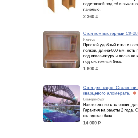
подставкой под сб и выкатно
панелью.
2 360
р.
Стол компьютерный СК-0
Ижевск
Простой удобный стол с нас
полкой, длина-800 мм, есть 
под кклавиатуру и полка на 
под системный блок.
1 800
р.
Стол для кафе. Столешни
кварцевого аломерата.
Екатеринбург
Изготовление столешниц для
Гарантия на работы 2 года. 
складская база.
14 000
р.