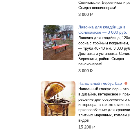
Соликамске, Березниках и р
Скидка пенсионерам!
3 000
р.
Лавочка для кладбища в
Соликамске — 3 000 руб.
Лавочка для кладбища, 120×
сосна с тройным покрытием,
— труба 40×40 мм. 3 000 руб
Доставка и установка: Солик
Березники, район. Скидка
пенсионерам!
3 000
р.
Напольный глобус бар
Напольный глобус бар – это
в дизайне, интересное и пра
решение для современного 
интерьера, а так же отлично
приспособление для хранени
элитных марочных, коллекц
видов
15 200
р.