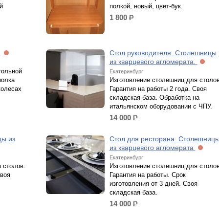
й
полкой, новый, цвет-бук.
1 800
р.
8
Стол руководителя. Столешницы
из кварцевого агломерата.
тольной
Екатеринбург
полка
Изготовление столешниц для столов
колесах
Гарантия на работы 2 года. Своя
складская база. Обработка на
итальянском оборудовании с ЧПУ.
14 000
р.
цы из
Стол для ресторана. Столешниц
из кварцевого агломерата
Екатеринбург
 столов.
Изготовление столешниц для столов
Своя
Гарантия на работы. Срок
изготовления от 3 дней. Своя
складская база.
14 000
р.