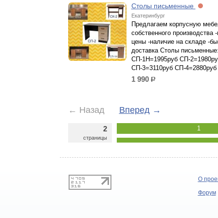
Столы письменные
Екатеринбург
Предлагаем корпусную мебе
собственного производства -
цены -наличие на складе -бы
доставка Столы письменные
СП-1Н=1995руб СП-2=1980ру
СП-3=3110руб СП-4=2880руб
1 990
р.
←
Назад
Вперед
→
2
1
страницы
О прое
Форум