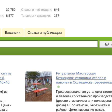
39 750
Статьи и публикации:
646
ги:
8 577
Тендеры и вакансии:
157
Вакансии
Статьи и публикации
 см) из
Ритуальная Мастерская
к),
Кузнецова: установка столов и
 40×40
лавочек в Соликамске, Березника
м) из
Профессиональная установка столо
и лавочек собственного производст
кас—
(дерево с металлом или полимерна
 Цена -
доска) в Соликамске, Березниках и
вка в
районе. Цементирование ножек,