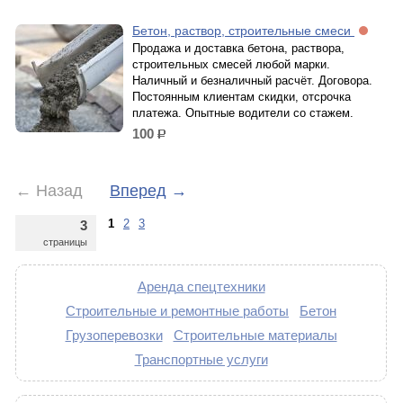
Бетон, раствор, строительные смеси
Продажа и доставка бетона, раствора,
строительных смесей любой марки.
Наличный и безналичный расчёт. Договора.
Постоянным клиентам скидки, отсрочка
платежа. Опытные водители со стажем.
100
р.
←
Назад
Вперед
→
1
2
3
3
страницы
Аренда спецтехники
Строительные и ремонтные работы
Бетон
Грузоперевозки
Строительные материалы
Транспортные услуги