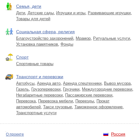
Семья, дети
Дети
,
Детские сады
,
Игрушки и игры
,
Развивающие игрушки
,
Товары для детей
Социальная сфера, религия
Благоустройство захоронений
,
Мрамор
,
Ритуальные услуги
,
Установка памятников
,
Фонды
Спорт
Спортивные товары
Транспорт и перевозки
Автобусы
,
Аренда авто
,
Аренда спецтехники
,
Вывоз мусора
,
Газель
,
Грузоперевозки
,
Грузчики
,
Междугородние перевозки
,
Негабаритные перевозки
,
Пассажирские перевозки
,
Перевозка
,
Перевозка мебели
,
Переезды
,
Прокат
автомобилей
,
Такси грузовые
,
Таможенное оформление
,
Транспортные услуги
Россия
О проекте