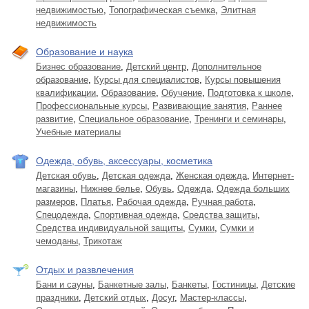
недвижимостью
,
Топографическая съемка
,
Элитная
недвижимость
Образование и наука
Бизнес образование
,
Детский центр
,
Дополнительное
образование
,
Курсы для специалистов
,
Курсы повышения
квалификации
,
Образование
,
Обучение
,
Подготовка к школе
,
Профессиональные курсы
,
Развивающие занятия
,
Раннее
развитие
,
Специальное образование
,
Тренинги и семинары
,
Учебные материалы
Одежда, обувь, аксессуары, косметика
Детская обувь
,
Детская одежда
,
Женская одежда
,
Интернет-
магазины
,
Нижнее белье
,
Обувь
,
Одежда
,
Одежда больших
размеров
,
Платья
,
Рабочая одежда
,
Ручная работа
,
Спецодежда
,
Спортивная одежда
,
Средства защиты
,
Средства индивидуальной защиты
,
Сумки
,
Сумки и
чемоданы
,
Трикотаж
Отдых и развлечения
Бани и сауны
,
Банкетные залы
,
Банкеты
,
Гостиницы
,
Детские
праздники
,
Детский отдых
,
Досуг
,
Мастер-классы
,