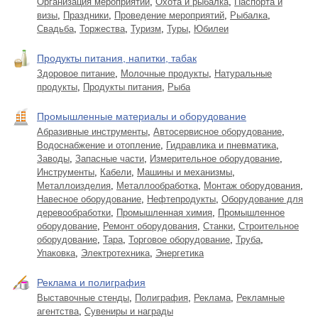
Организация мероприятий
,
Охота и рыбалка
,
Паспорта и
визы
,
Праздники
,
Проведение мероприятий
,
Рыбалка
,
Свадьба
,
Торжества
,
Туризм
,
Туры
,
Юбилеи
Продукты питания, напитки, табак
Здоровое питание
,
Молочные продукты
,
Натуральные
продукты
,
Продукты питания
,
Рыба
Промышленные материалы и оборудование
Абразивные инструменты
,
Автосервисное оборудование
,
Водоснабжение и отопление
,
Гидравлика и пневматика
,
Заводы
,
Запасные части
,
Измерительное оборудование
,
Инструменты
,
Кабели
,
Машины и механизмы
,
Металлоизделия
,
Металлообработка
,
Монтаж оборудования
,
Навесное оборудование
,
Нефтепродукты
,
Оборудование для
деревообработки
,
Промышленная химия
,
Промышленное
оборудование
,
Ремонт оборудования
,
Станки
,
Строительное
оборудование
,
Тара
,
Торговое оборудование
,
Труба
,
Упаковка
,
Электротехника
,
Энергетика
Реклама и полиграфия
Выставочные стенды
,
Полиграфия
,
Реклама
,
Рекламные
агентства
,
Сувениры и награды