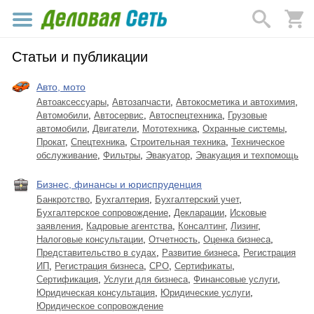
Статьи и публикации
Авто, мото
Автоаксессуары
,
Автозапчасти
,
Автокосметика и автохимия
,
Автомобили
,
Автосервис
,
Автоспецтехника
,
Грузовые
автомобили
,
Двигатели
,
Мототехника
,
Охранные системы
,
Прокат
,
Спецтехника
,
Строительная техника
,
Техническое
обслуживание
,
Фильтры
,
Эвакуатор
,
Эвакуация и техпомощь
Бизнес, финансы и юриспруденция
Банкротство
,
Бухгалтерия
,
Бухгалтерский учет
,
Бухгалтерское сопровождение
,
Декларации
,
Исковые
заявления
,
Кадровые агентства
,
Консалтинг
,
Лизинг
,
Налоговые консультации
,
Отчетность
,
Оценка бизнеса
,
Представительство в судах
,
Развитие бизнеса
,
Регистрация
ИП
,
Регистрация бизнеса
,
СРО
,
Сертификаты
,
Сертификация
,
Услуги для бизнеса
,
Финансовые услуги
,
Юридическая консультация
,
Юридические услуги
,
Юридическое сопровождение