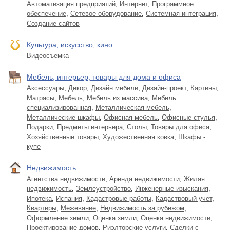
Автоматизация предприятий
,
Интернет
,
Программное
обеспечение
,
Сетевое оборудование
,
Системная интеграция
,
Создание сайтов
Культура, искусство, кино
Видеосъемка
Мебель, интерьер, товары для дома и офиса
Аксессуары
,
Декор
,
Дизайн мебели
,
Дизайн-проект
,
Картины
,
Матрасы
,
Мебель
,
Мебель из массива
,
Мебель
специализированная
,
Металлическая мебель
,
Металлические шкафы
,
Офисная мебель
,
Офисные стулья
,
Подарки
,
Предметы интерьера
,
Столы
,
Товары для офиса
,
Хозяйственные товары
,
Художественная ковка
,
Шкафы -
купе
Недвижимость
Агентства недвижимости
,
Аренда недвижимости
,
Жилая
недвижимость
,
Землеустройство
,
Инженерные изыскания
,
Ипотека
,
Испания
,
Кадастровые работы
,
Кадастровый учет
,
Квартиры
,
Межевание
,
Недвижимость за рубежом
,
Оформление земли
,
Оценка земли
,
Оценка недвижимости
,
Проектирование домов
,
Риэлторские услуги
,
Сделки с