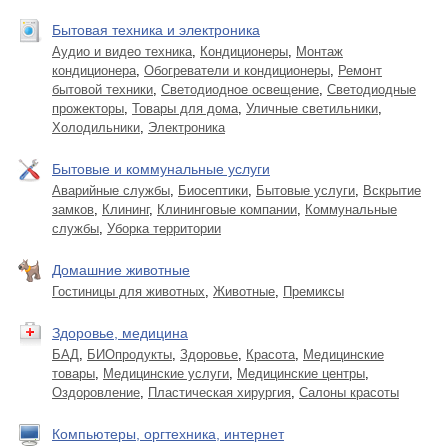
Бытовая техника и электроника
Аудио и видео техника
,
Кондиционеры
,
Монтаж
кондиционера
,
Обогреватели и кондиционеры
,
Ремонт
бытовой техники
,
Светодиодное освещение
,
Светодиодные
прожекторы
,
Товары для дома
,
Уличные светильники
,
Холодильники
,
Электроника
Бытовые и коммунальные услуги
Аварийные службы
,
Биосептики
,
Бытовые услуги
,
Вскрытие
замков
,
Клининг
,
Клининговые компании
,
Коммунальные
службы
,
Уборка территории
Домашние животные
Гостиницы для животных
,
Животные
,
Премиксы
Здоровье, медицина
БАД
,
БИОпродукты
,
Здоровье
,
Красота
,
Медицинские
товары
,
Медицинские услуги
,
Медицинские центры
,
Оздоровление
,
Пластическая хирургия
,
Салоны красоты
Компьютеры, оргтехника, интернет