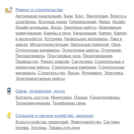
Ремонт и строительство
Автономная канализация
,
Бани
,
Брус
,
Вентиляция
,
Ворота и
шлагбаумы
,
Входные двери
,
Гидроизоляция
,
Двери
,
Дизайн
,
Дизайн интерьера
,
Доска
,
Земляные работы
,
Инженерные
коммуникации
,
Камины и печи
,
Канализация
,
Кирпич
,
Кирпич
и железобетон
,
Коттеджи
,
Кровельные материалы
,
Лаки и
краски
,
Металлоконструкции
,
Напольные покрытия
,
Окна
,
Отделочные материалы
,
Отделочные работы
,
Отопление
,
Пиломатериалы
,
Пластиковые окна
,
Проектирование
,
Профнастил
,
Ремонт квартир
,
Сантехника
,
Строительные и
ремонтные работы
,
Строительные компании
,
Строительные
материалы
,
Строительство
,
Фасад
,
Фундамент
,
Электрика
,
Электромонтажные работы
Связь, телефония, почта
Контроль доступа
,
Мониторинг
,
Охрана
,
Радиотелефоны
,
Телекоммуникации
,
Телефонная связь
Сельское и лесное хозяйство, экология
Благоустройство территорий
,
Животноводство
,
Системы
полива
,
Теплицы
,
Товары для дачи