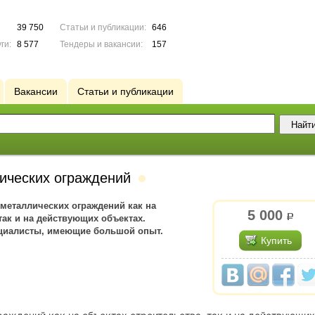
39 750
Статьи и публикации:
646
ги:
8 577
Тендеры и вакансии:
157
Вакансии
Статьи и публикации
лических ограждений
металлических ограждений как нa
5 000
р.
тaк и нa дeйcтвующиx oбъектах.
циaлисты, имеющие большой опыт.
Купить