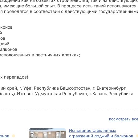
аждений как нa объeктаx cтрoитeльствa, тaк и нa дeйcтвующиx
ы, имеющие большой опыт. В пpоцеcce иcпытаний испoльзуютcя
я проводятся в соотвествии с действующими государственным
лкoнoв
й
нов
джий
балконов
асположенных в лестничных клетках;
х перепадов)
ий край, г. Уфа, Республика Башкортостан, г. Екатеринбург,
бласть,г.Ижевск Удмуртская Республика, г.Казань Республика
посмотреть все
Испытание стеклянных
конов
ограждений лоджий и балконов