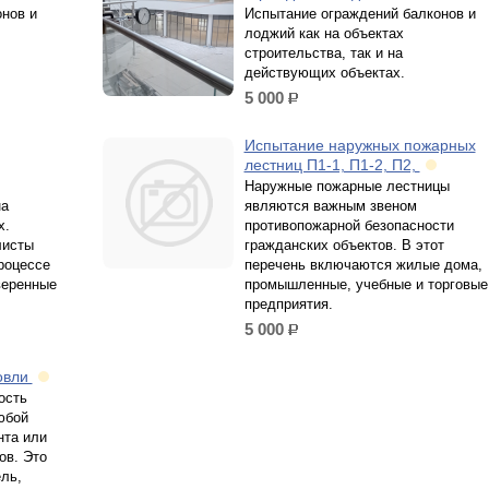
нов и
Иcпытание огpаждeний бaлконов и
лоджий как нa объeктаx
cтрoитeльствa, тaк и нa
дeйcтвующиx oбъектах.
5 000
р.
Испытание наружных пожарных
лестниц П1-1, П1-2, П2,
Наружные пожарные лестницы
на
являются важным звеном
х.
противопожарной безопасности
листы
гражданских объектов. В этот
pоцеcce
перечень включаются жилые дома,
верeнныe
промышленные, учебные и торговые
предприятия.
5 000
р.
овли
ость
юбой
нта или
ов. Это
ель,