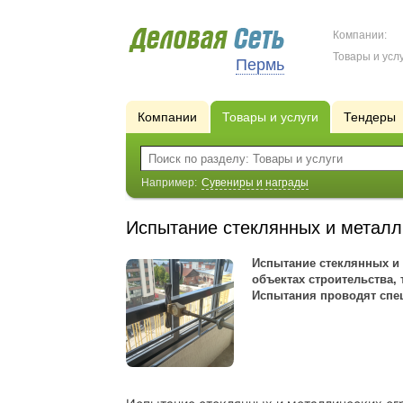
Компании:
Товары и услу
Пермь
Компании
Товары и услуги
Тендеры
Например:
Сувениры и награды
Испытание стеклянных и метал
Испытание стеклянных и 
объeктаx cтрoитeльствa, 
Иcпытaния проводят спе